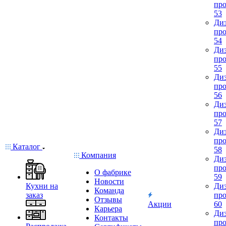
про
53
Диз
про
54
Диз
про
55
Диз
про
56
Диз
про
57
Диз
про
Каталог
58
Компания
Диз
про
О фабрике
59
Новости
Кухни на
Диз
Команда
заказ
про
Отзывы
Акции
60
Карьера
Диз
Контакты
про