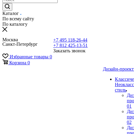
Каталог
По всему сайту
По каталогу
Москва
+7 495 118-26-44
Санкт-Петербург
+7 812 425-13-51
Заказать звонок
Избранные товары
0
Корзина
0
Дизайн-проек
Классиче
Неокласс
стиль
Ди
про
01
Ди
про
02
Ди
про