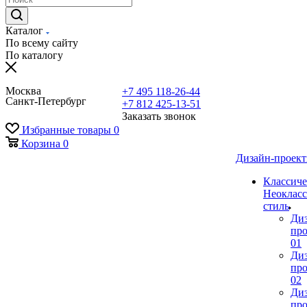
Каталог
По всему сайту
По каталогу
Москва
+7 495 118-26-44
Санкт-Петербург
+7 812 425-13-51
Заказать звонок
Избранные товары
0
Корзина
0
Дизайн-проек
Классиче
Неокласс
стиль
Ди
про
01
Ди
про
02
Ди
про