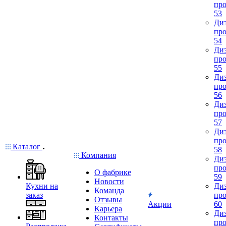
про
53
Диз
про
54
Диз
про
55
Диз
про
56
Диз
про
57
Диз
про
Каталог
58
Компания
Диз
про
О фабрике
59
Новости
Кухни на
Диз
Команда
заказ
про
Отзывы
Акции
60
Карьера
Диз
Контакты
про