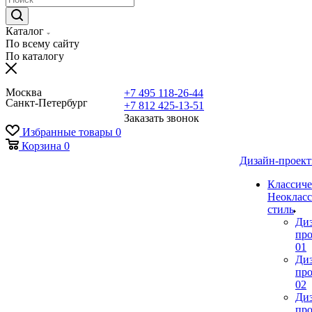
Каталог
По всему сайту
По каталогу
Москва
+7 495 118-26-44
Санкт-Петербург
+7 812 425-13-51
Заказать звонок
Избранные товары
0
Корзина
0
Дизайн-проек
Классиче
Неокласс
стиль
Ди
про
01
Ди
про
02
Ди
про