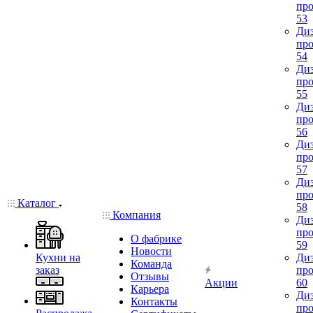
про
53
Диз
про
54
Диз
про
55
Диз
про
56
Диз
про
57
Диз
про
Каталог
58
Компания
Диз
про
О фабрике
59
Новости
Кухни на
Диз
Команда
заказ
про
Отзывы
Акции
60
Карьера
Диз
Контакты
про