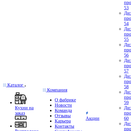
про
53
Диз
про
54
Диз
про
55
Диз
про
56
Диз
про
57
Диз
про
Каталог
58
Компания
Диз
про
О фабрике
59
Новости
Кухни на
Диз
Команда
заказ
про
Отзывы
Акции
60
Карьера
Диз
Контакты
про