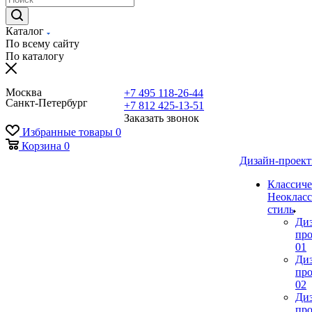
Каталог
По всему сайту
По каталогу
Москва
+7 495 118-26-44
Санкт-Петербург
+7 812 425-13-51
Заказать звонок
Избранные товары
0
Корзина
0
Дизайн-проек
Классиче
Неокласс
стиль
Ди
про
01
Ди
про
02
Ди
про