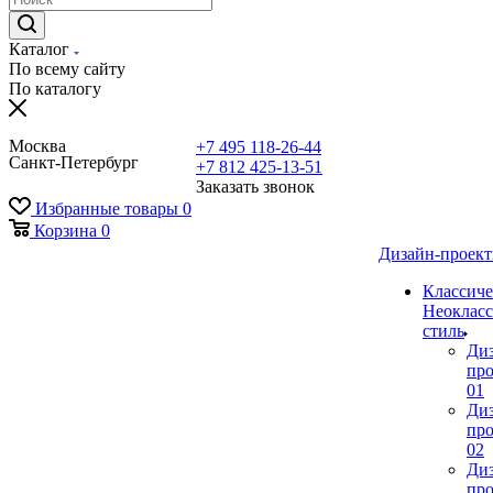
Каталог
По всему сайту
По каталогу
Москва
+7 495 118-26-44
Санкт-Петербург
+7 812 425-13-51
Заказать звонок
Избранные товары
0
Корзина
0
Дизайн-проек
Классиче
Неокласс
стиль
Ди
про
01
Ди
про
02
Ди
про