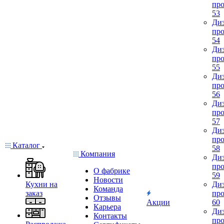
про
53
Диз
про
54
Диз
про
55
Диз
про
56
Диз
про
57
Диз
про
Каталог
58
Компания
Диз
про
О фабрике
59
Новости
Кухни на
Диз
Команда
заказ
про
Отзывы
Акции
60
Карьера
Диз
Контакты
про