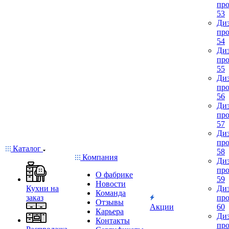
про
53
Диз
про
54
Диз
про
55
Диз
про
56
Диз
про
57
Диз
про
Каталог
58
Компания
Диз
про
О фабрике
59
Новости
Кухни на
Диз
Команда
заказ
про
Отзывы
Акции
60
Карьера
Диз
Контакты
про