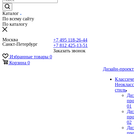
Каталог
По всему сайту
По каталогу
Москва
+7 495 118-26-44
Санкт-Петербург
+7 812 425-13-51
Заказать звонок
Избранные товары
0
Корзина
0
Дизайн-проек
Классиче
Неокласс
стиль
Ди
про
01
Ди
про
02
Ди
про