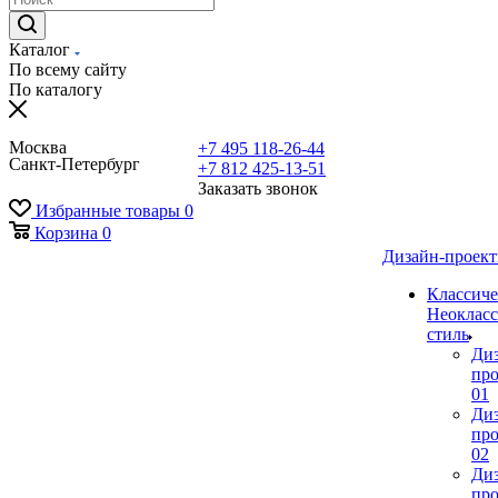
Каталог
По всему сайту
По каталогу
Москва
+7 495 118-26-44
Санкт-Петербург
+7 812 425-13-51
Заказать звонок
Избранные товары
0
Корзина
0
Дизайн-проек
Классиче
Неокласс
стиль
Ди
про
01
Ди
про
02
Ди
про