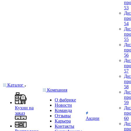
про
53
Диз
про
54
Диз
про
55
Диз
про
56
Диз
про
57
Диз
про
Каталог
58
Компания
Диз
про
О фабрике
59
Новости
Кухни на
Диз
Команда
заказ
про
Отзывы
Акции
60
Карьера
Диз
Контакты
про