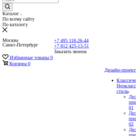
Каталог
По всему сайту
По каталогу
Москва
+7 495 118-26-44
Санкт-Петербург
+7 812 425-13-51
Заказать звонок
Избранные товары
0
Корзина
0
Дизайн-проек
Классиче
Неокласс
стиль
Ди
про
01
Ди
про
02
Ди
про