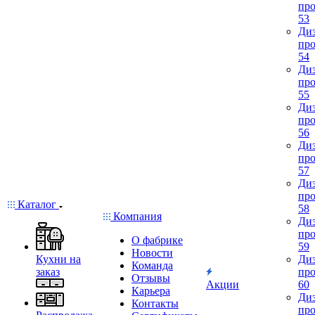
про
53
Диз
про
54
Диз
про
55
Диз
про
56
Диз
про
57
Диз
про
Каталог
58
Компания
Диз
про
О фабрике
59
Новости
Кухни на
Диз
Команда
заказ
про
Отзывы
Акции
60
Карьера
Диз
Контакты
про