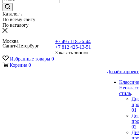
Каталог
По всему сайту
По каталогу
Москва
+7 495 118-26-44
Санкт-Петербург
+7 812 425-13-51
Заказать звонок
Избранные товары
0
Корзина
0
Дизайн-проек
Классиче
Неокласс
стиль
Ди
про
01
Ди
про
02
Ди
про