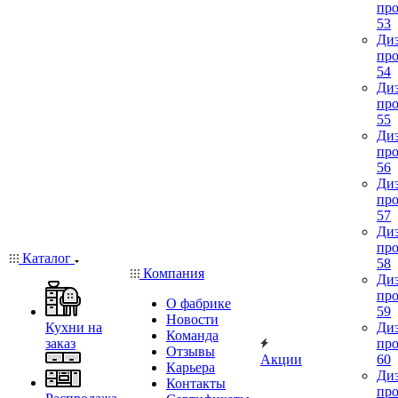
про
53
Диз
про
54
Диз
про
55
Диз
про
56
Диз
про
57
Диз
про
Каталог
58
Компания
Диз
про
О фабрике
59
Новости
Кухни на
Диз
Команда
заказ
про
Отзывы
Акции
60
Карьера
Диз
Контакты
про