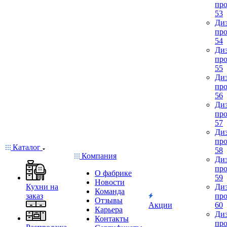
про
53
Диз
про
54
Диз
про
55
Диз
про
56
Диз
про
57
Диз
про
Каталог
58
Компания
Диз
про
О фабрике
59
Новости
Кухни на
Диз
Команда
заказ
про
Отзывы
Акции
60
Карьера
Диз
Контакты
про