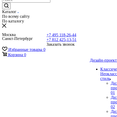
Каталог
По всему сайту
По каталогу
Москва
+7 495 118-26-44
Санкт-Петербург
+7 812 425-13-51
Заказать звонок
Избранные товары
0
Корзина
0
Дизайн-проек
Классиче
Неокласс
стиль
Ди
про
01
Ди
про
02
Ди
про