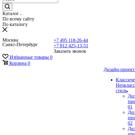
Каталог
По всему сайту
По каталогу
Москва
+7 495 118-26-44
Санкт-Петербург
+7 812 425-13-51
Заказать звонок
Избранные товары
0
Корзина
0
Дизайн-проек
Классиче
Неокласс
стиль
Ди
про
01
Ди
про
02
Ди
про