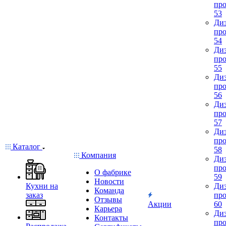
про
53
Диз
про
54
Диз
про
55
Диз
про
56
Диз
про
57
Диз
про
Каталог
58
Компания
Диз
про
О фабрике
59
Новости
Кухни на
Диз
Команда
заказ
про
Отзывы
Акции
60
Карьера
Диз
Контакты
про