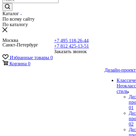
Каталог
По всему сайту
По каталогу
Москва
+7 495 118-26-44
Санкт-Петербург
+7 812 425-13-51
Заказать звонок
Избранные товары
0
Корзина
0
Дизайн-проек
Классиче
Неокласс
стиль
Ди
про
01
Ди
про
02
Ди
про