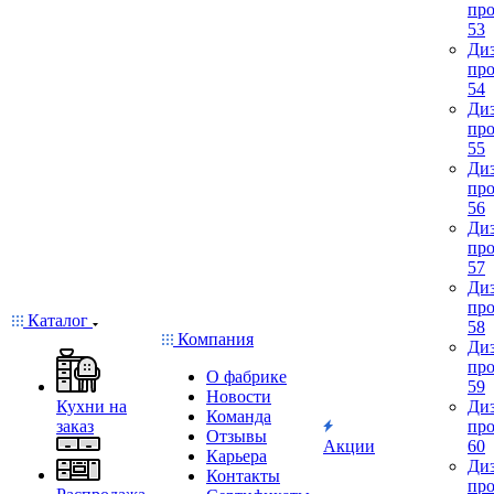
про
53
Диз
про
54
Диз
про
55
Диз
про
56
Диз
про
57
Диз
про
Каталог
58
Компания
Диз
про
О фабрике
59
Новости
Кухни на
Диз
Команда
заказ
про
Отзывы
Акции
60
Карьера
Диз
Контакты
про