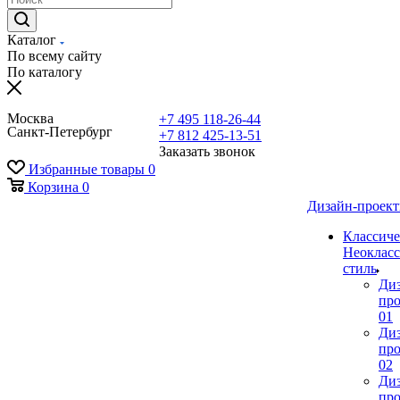
Каталог
По всему сайту
По каталогу
Москва
+7 495 118-26-44
Санкт-Петербург
+7 812 425-13-51
Заказать звонок
Избранные товары
0
Корзина
0
Дизайн-проек
Классиче
Неокласс
стиль
Ди
про
01
Ди
про
02
Ди
про