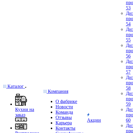
про
53
Диз
про
54
Диз
про
55
Диз
про
56
Диз
про
57
Диз
про
Каталог
58
Компания
Диз
про
О фабрике
59
Новости
Кухни на
Диз
Команда
заказ
про
Отзывы
Акции
60
Карьера
Диз
Контакты
про