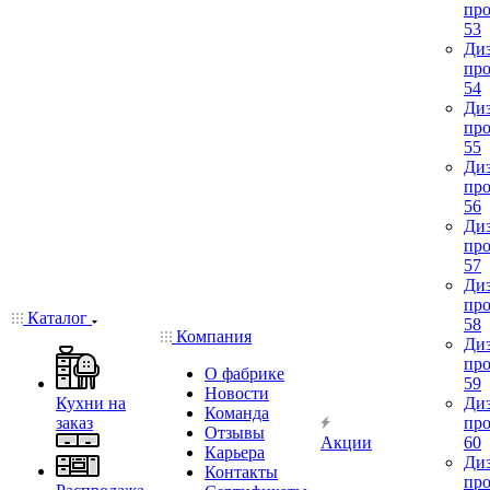
про
53
Диз
про
54
Диз
про
55
Диз
про
56
Диз
про
57
Диз
про
Каталог
58
Компания
Диз
про
О фабрике
59
Новости
Кухни на
Диз
Команда
заказ
про
Отзывы
Акции
60
Карьера
Диз
Контакты
про