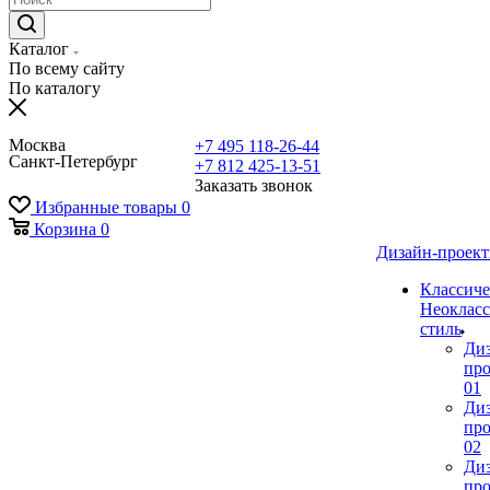
Каталог
По всему сайту
По каталогу
Москва
+7 495 118-26-44
Санкт-Петербург
+7 812 425-13-51
Заказать звонок
Избранные товары
0
Корзина
0
Дизайн-проек
Классиче
Неокласс
стиль
Ди
про
01
Ди
про
02
Ди
про