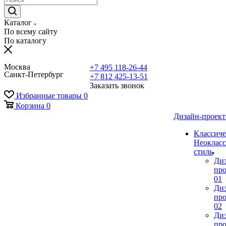
Каталог
По всему сайту
По каталогу
Москва
+7 495 118-26-44
Санкт-Петербург
+7 812 425-13-51
Заказать звонок
Избранные товары
0
Корзина
0
Дизайн-проек
Классиче
Неокласс
стиль
Ди
про
01
Ди
про
02
Ди
про