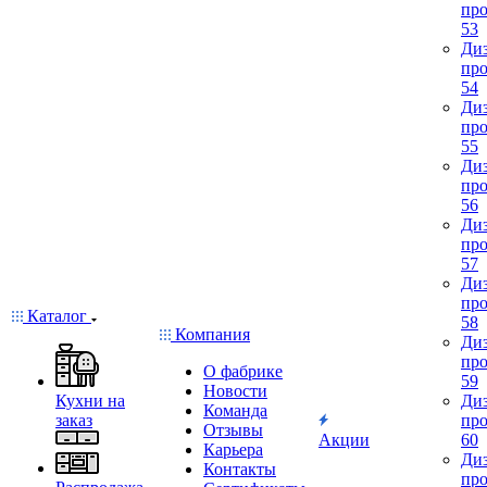
про
53
Диз
про
54
Диз
про
55
Диз
про
56
Диз
про
57
Диз
про
Каталог
58
Компания
Диз
про
О фабрике
59
Новости
Кухни на
Диз
Команда
заказ
про
Отзывы
Акции
60
Карьера
Диз
Контакты
про