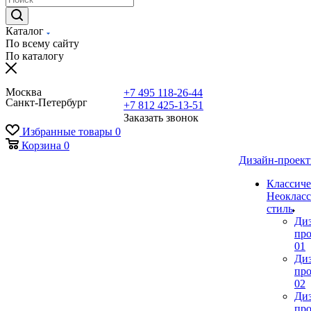
Каталог
По всему сайту
По каталогу
Москва
+7 495 118-26-44
Санкт-Петербург
+7 812 425-13-51
Заказать звонок
Избранные товары
0
Корзина
0
Дизайн-проек
Классиче
Неокласс
стиль
Ди
про
01
Ди
про
02
Ди
про