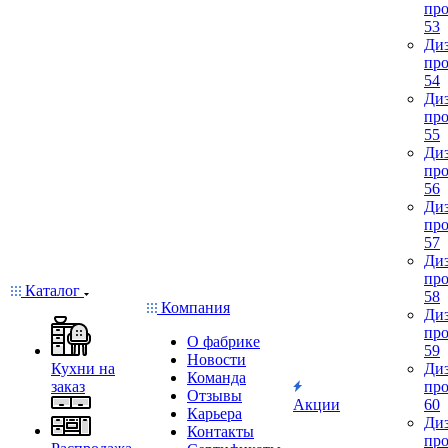
про
53
Диз
про
54
Диз
про
55
Диз
про
56
Диз
про
57
Диз
про
Каталог
58
Компания
Диз
про
О фабрике
59
Новости
Кухни на
Диз
Команда
заказ
про
Отзывы
Акции
60
Карьера
Диз
Контакты
про