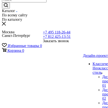
Каталог
По всему сайту
По каталогу
Москва
+7 495 118-26-44
Санкт-Петербург
+7 812 425-13-51
Заказать звонок
Избранные товары
0
Корзина
0
Дизайн-проек
Классиче
Неокласс
стиль
Ди
про
01
Ди
про
02
Ди
про