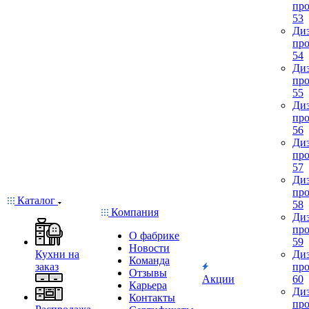
про
53
Диз
про
54
Диз
про
55
Диз
про
56
Диз
про
57
Диз
про
Каталог
58
Компания
Диз
про
О фабрике
59
Новости
Кухни на
Диз
Команда
заказ
про
Отзывы
Акции
60
Карьера
Диз
Контакты
про