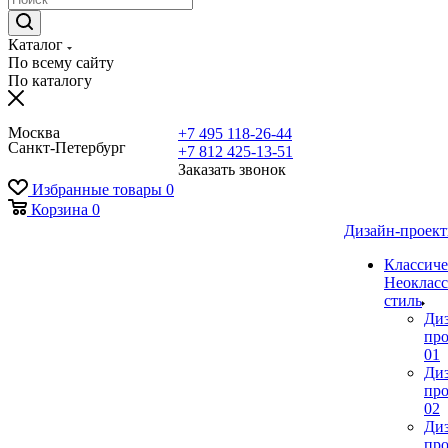
Каталог
По всему сайту
По каталогу
Москва
+7 495 118-26-44
Санкт-Петербург
+7 812 425-13-51
Заказать звонок
Избранные товары
0
Корзина
0
Дизайн-проек
Классиче
Неокласс
стиль
Ди
про
01
Ди
про
02
Ди
про