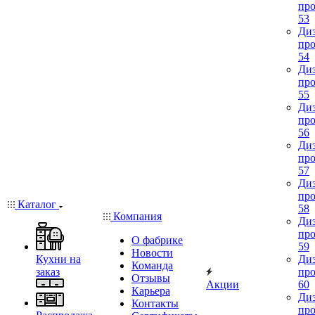
про
53
Диз
про
54
Диз
про
55
Диз
про
56
Диз
про
57
Диз
про
Каталог
58
Компания
Диз
про
О фабрике
59
Новости
Кухни на
Диз
Команда
заказ
про
Отзывы
Акции
60
Карьера
Диз
Контакты
про