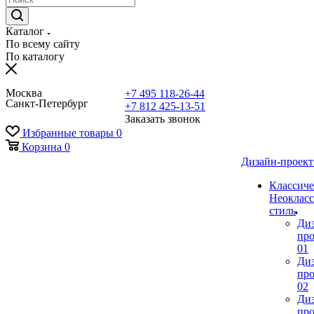
Каталог
По всему сайту
По каталогу
Москва
+7 495 118-26-44
Санкт-Петербург
+7 812 425-13-51
Заказать звонок
Избранные товары
0
Корзина
0
Дизайн-проек
Классиче
Неокласс
стиль
Ди
про
01
Ди
про
02
Ди
про