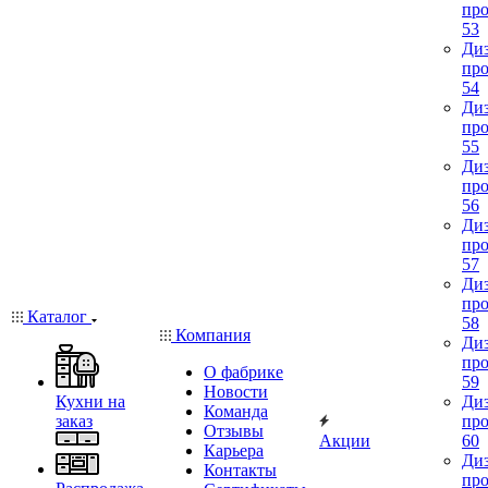
про
53
Диз
про
54
Диз
про
55
Диз
про
56
Диз
про
57
Диз
про
Каталог
58
Компания
Диз
про
О фабрике
59
Новости
Кухни на
Диз
Команда
заказ
про
Отзывы
Акции
60
Карьера
Диз
Контакты
про