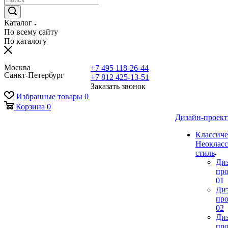
Каталог
По всему сайту
По каталогу
Москва
+7 495 118-26-44
Санкт-Петербург
+7 812 425-13-51
Заказать звонок
Избранные товары
0
Корзина
0
Дизайн-проек
Классиче
Неокласс
стиль
Ди
про
01
Ди
про
02
Ди
про