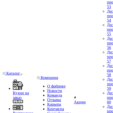
про
53
Диз
про
54
Диз
про
55
Диз
про
56
Диз
про
57
Диз
про
Каталог
58
Компания
Диз
про
О фабрике
59
Новости
Кухни на
Диз
Команда
заказ
про
Отзывы
Акции
60
Карьера
Диз
Контакты
про