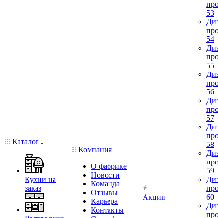
про
53
Диз
про
54
Диз
про
55
Диз
про
56
Диз
про
57
Диз
про
Каталог
58
Компания
Диз
про
О фабрике
59
Новости
Кухни на
Диз
Команда
заказ
про
Отзывы
Акции
60
Карьера
Диз
Контакты
про