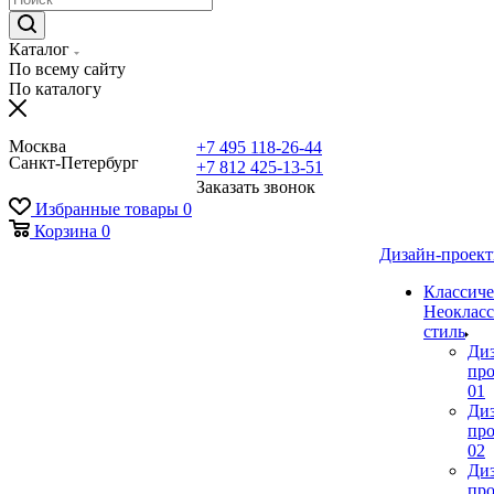
Каталог
По всему сайту
По каталогу
Москва
+7 495 118-26-44
Санкт-Петербург
+7 812 425-13-51
Заказать звонок
Избранные товары
0
Корзина
0
Дизайн-проек
Классиче
Неокласс
стиль
Ди
про
01
Ди
про
02
Ди
про