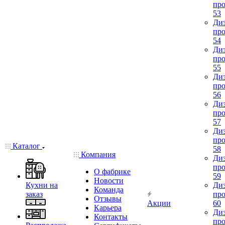
про
53
Диз
про
54
Диз
про
55
Диз
про
56
Диз
про
57
Диз
про
Каталог
58
Компания
Диз
про
О фабрике
59
Новости
Кухни на
Диз
Команда
заказ
про
Отзывы
Акции
60
Карьера
Диз
Контакты
про