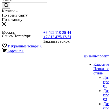
Каталог
По всему сайту
По каталогу
Москва
+7 495 118-26-44
Санкт-Петербург
+7 812 425-13-51
Заказать звонок
Избранные товары
0
Корзина
0
Дизайн-проек
Классиче
Неокласс
стиль
Ди
про
01
Ди
про
02
Ди
про