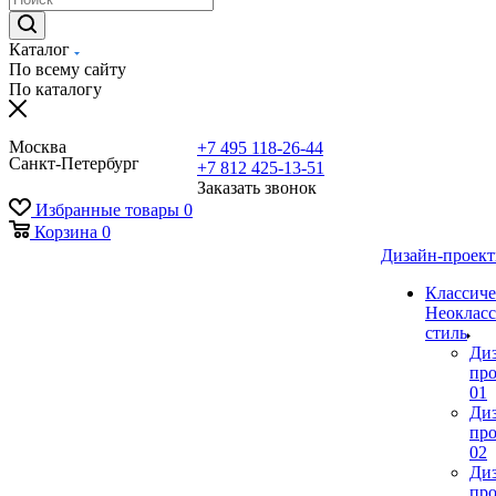
Каталог
По всему сайту
По каталогу
Москва
+7 495 118-26-44
Санкт-Петербург
+7 812 425-13-51
Заказать звонок
Избранные товары
0
Корзина
0
Дизайн-проек
Классиче
Неокласс
стиль
Ди
про
01
Ди
про
02
Ди
про