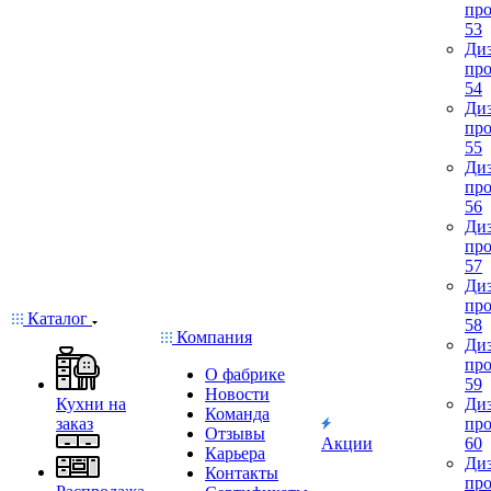
про
53
Диз
про
54
Диз
про
55
Диз
про
56
Диз
про
57
Диз
про
Каталог
58
Компания
Диз
про
О фабрике
59
Новости
Кухни на
Диз
Команда
заказ
про
Отзывы
Акции
60
Карьера
Диз
Контакты
про